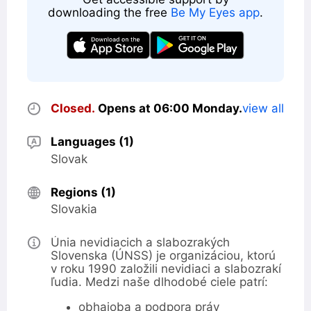
downloading the free
Be My Eyes app
.
Opening
Closed
.
Opens at 06:00 Monday.
view all
hours
Languages (1)
Slovak
Regions (1)
Slovakia
Opening
Únia nevidiacich a slabozrakých
hours
Slovenska (ÚNSS) je organizáciou, ktorú
v roku 1990 založili nevidiaci a slabozrakí
ľudia. Medzi naše dlhodobé ciele patrí:
obhajoba a podpora práv