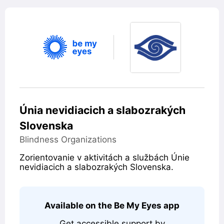
Únia nevidiacich a slabozrakých
Slovenska
Category
Blindness Organizations
Summary
Zorientovanie v aktivitách a službách Únie
nevidiacich a slabozrakých Slovenska.
Contact
Available on the Be My Eyes app
Get accessible support by